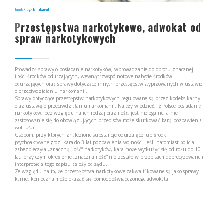
Jacek Krzyżak - adwokat
Przestępstwa narkotykowe, adwokat od
spraw narkotykowych
Prowadzę sprawy o posiadanie narkotyków, wprowadzanie do obrotu znacznej
ilości środków odurzających, wewnątrzwspólnotowe nabycie środków
odurzających oraz sprawy dotyczące innych przestępstw stypizowanych w ustawie
o przeciwdziałaniu narkomanii.
Sprawy dotyczące przestępstw narkotykowych regulowane są przez kodeks karny
oraz ustawę o przeciwdziałaniu narkomanii. Należy wiedzieć, iż Polsce posiadanie
narkotyków, bez względu na ich rodzaj oraz ilość, jest nielegalne, a nie
zastosowanie się do obowiązujących przepisów może skutkować karą pozbawienia
wolności.
Osobom, przy których znaleziono substancje odurzające lub środki
psychoaktywne grozi kara do 3 lat pozbawienia wolności. Jeśli natomiast policja
zabezpieczyła „znaczną ilość” narkotyków, kara może wydłużyć się od roku do 10
lat, przy czym określenie „znaczna ilość” nie zostało w przepisach doprecyzowane i
interpretacja tego zapisu zależy od sądu.
Ze względu na to, że przestępstwa narkotykowe zakwalifikowane są jako sprawy
karne, konieczna może okazać się pomoc doświadczonego adwokata.