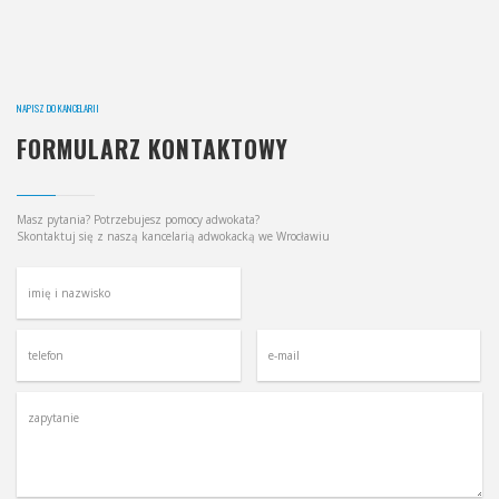
NAPISZ DO KANCELARII
FORMULARZ KONTAKTOWY
Masz pytania? Potrzebujesz pomocy adwokata?
Skontaktuj się z naszą kancelarią adwokacką we Wrocławiu