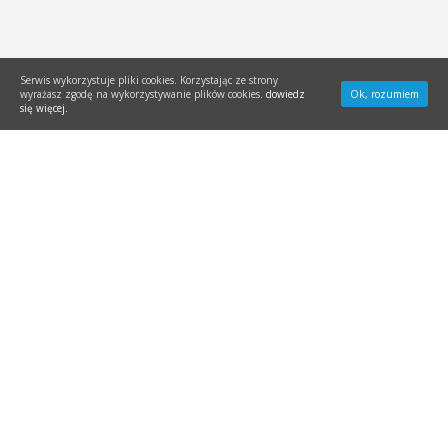
Serwis wykorzystuje pliki cookies. Korzystając ze strony
wyrażasz zgodę na wykorzystywanie plików cookies.
dowiedz
Ok, rozumiem
się więcej.