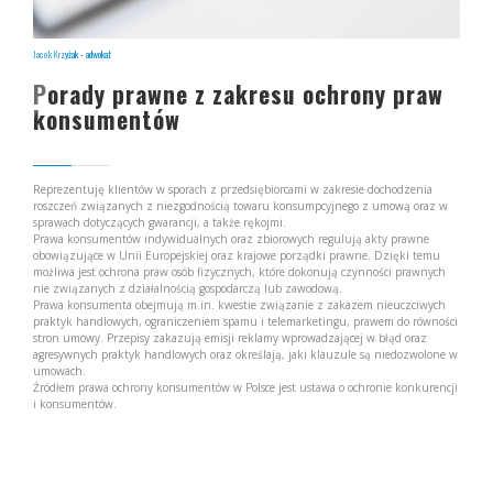
Jacek Krzyżak - adwokat
Porady prawne z zakresu ochrony praw
konsumentów
Reprezentuję klientów w sporach z przedsiębiorcami w zakresie dochodzenia
roszczeń związanych z niezgodnością towaru konsumpcyjnego z umową oraz w
sprawach dotyczących gwarancji, a także rękojmi.
Prawa konsumentów indywidualnych oraz zbiorowych regulują akty prawne
obowiązujące w Unii Europejskiej oraz krajowe porządki prawne. Dzięki temu
możliwa jest ochrona praw osób fizycznych, które dokonują czynności prawnych
nie związanych z działalnością gospodarczą lub zawodową.
Prawa konsumenta obejmują m.in. kwestie związanie z zakazem nieuczciwych
praktyk handlowych, ograniczeniem spamu i telemarketingu, prawem do równości
stron umowy. Przepisy zakazują emisji reklamy wprowadzającej w błąd oraz
agresywnych praktyk handlowych oraz określają, jaki klauzule są niedozwolone w
umowach.
Źródłem prawa ochrony konsumentów w Polsce jest ustawa o ochronie konkurencji
i konsumentów.